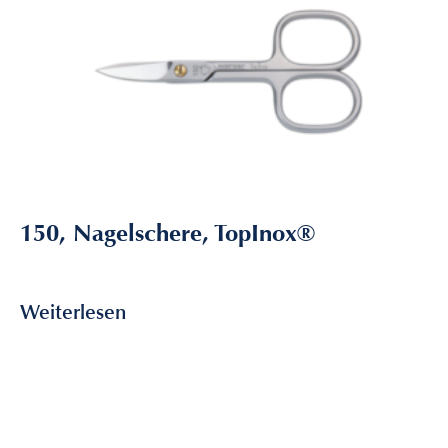
150, Nagelschere, TopInox®
24,10
€
inkl. MwSt
Weiterlesen