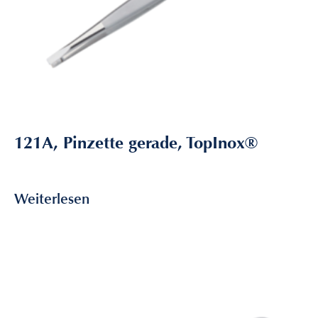
121A, Pinzette gerade, TopInox®
9,35
€
inkl. MwSt
Weiterlesen