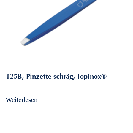
125B, Pinzette schräg, TopInox®
9,85
€
inkl. MwSt
Weiterlesen