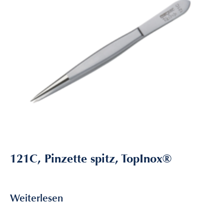
121C, Pinzette spitz, TopInox®
9,35
€
inkl. MwSt
Weiterlesen