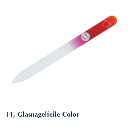
11, Glasnagelfeile Color
8,20
€
inkl. MwSt