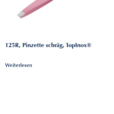
125R, Pinzette schräg, TopInox®
9,80
€
inkl. MwSt
Weiterlesen