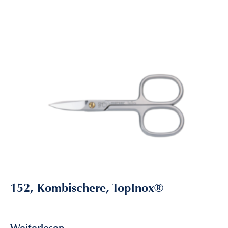
152, Kombischere, TopInox®
26,80
€
inkl. MwSt