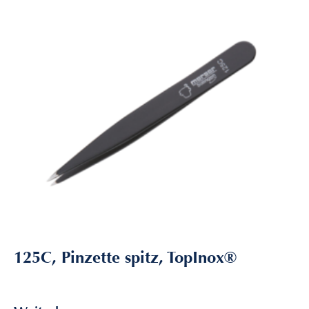
125C, Pinzette spitz, TopInox®
9,85
€
inkl. MwSt