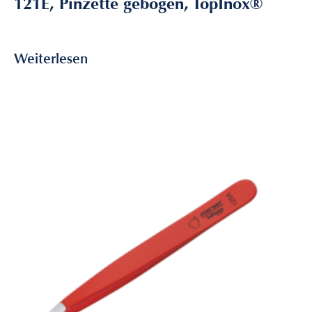
121E, Pinzette gebogen, TopInox®
9,35
€
inkl. MwSt
Weiterlesen