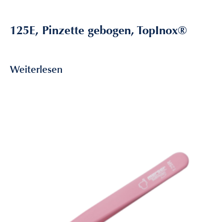
125E, Pinzette gebogen, TopInox®
9,85
€
inkl. MwSt
Weiterlesen