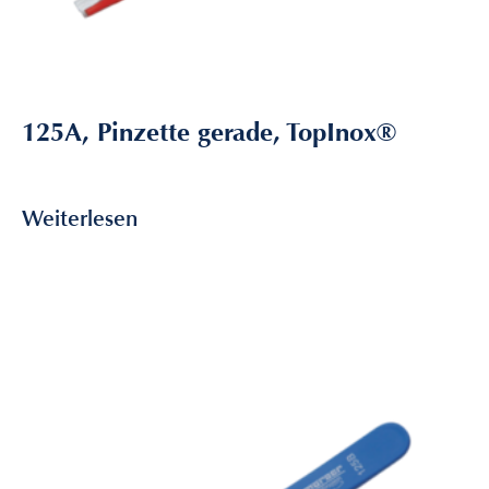
125A, Pinzette gerade, TopInox®
9,85
€
inkl. MwSt
Weiterlesen