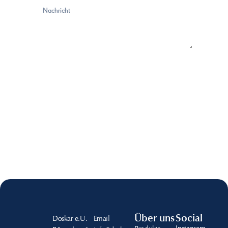
Senden
Über uns
Social
Doskar e.U.
Email