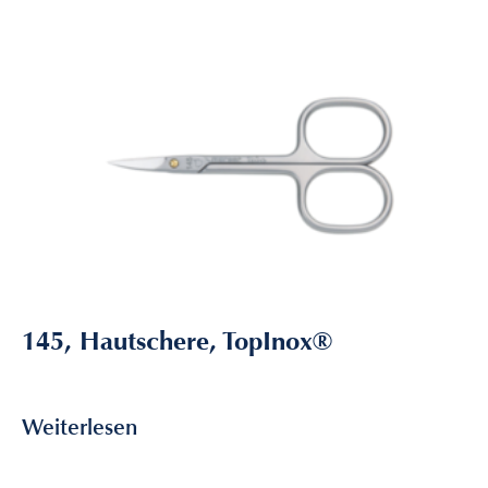
145, Hautschere, TopInox®
24,10
€
inkl. MwSt
Weiterlesen