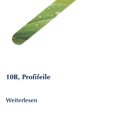
10B, Profifeile
3,55
€
inkl. MwSt
Weiterlesen