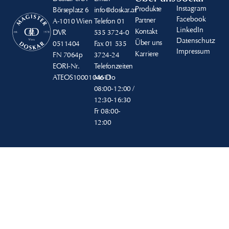
Instagram
Produkte
Börseplatz 6
info@doskar.at
Facebook
Partner
A-1010 Wien
Telefon
01
LinkedIn
Kontakt
DVR
535 3724-0
Datenschutz
Über uns
0511404
Fax
01 535
Impressum
Karriere
FN
7064p
3724-24
EORI-Nr.
Telefonzeiten
ATEOS1000104611
Mo-Do
08:00-12:00 /
12:30-16:30
Fr
08:00-
12:00