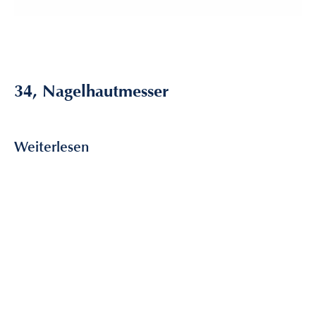
34, Nagelhautmesser
6,50
€
inkl. MwSt
Weiterlesen