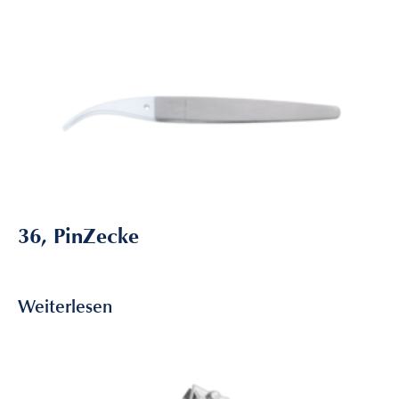
36, PinZecke
8,75
€
inkl. MwSt
Weiterlesen