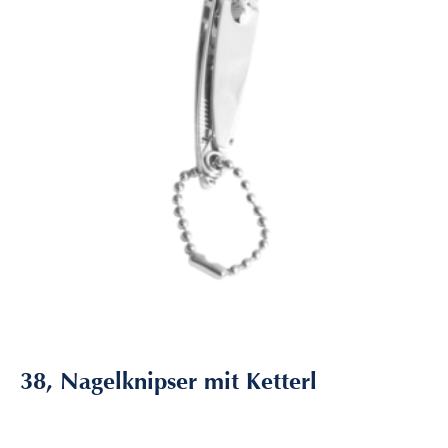
38, Nagelknipser mit Ketterl
2,40
€
inkl. MwSt