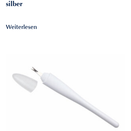
silber
3,55
€
inkl. MwSt
Weiterlesen