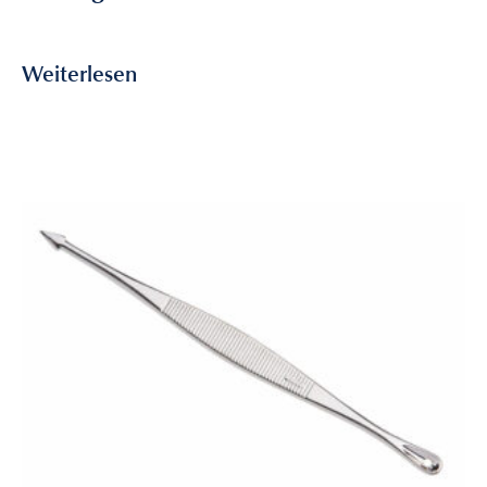
8,75
€
inkl. MwSt
Weiterlesen