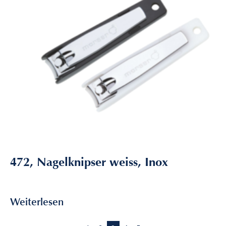
472, Nagelknipser weiss, Inox
3,60
€
inkl. MwSt
Weiterlesen