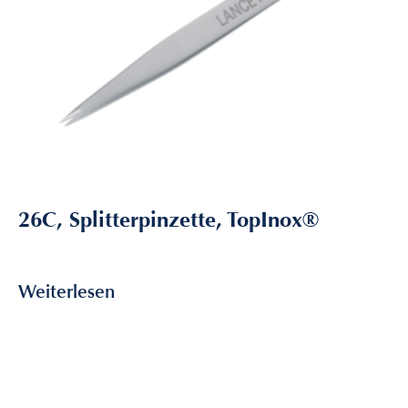
26C, Splitterpinzette, TopInox®
15,45
€
inkl. MwSt
Weiterlesen