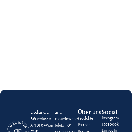
Senden
Über uns
Social
Doskar e.U.
Email
Instagram
Produkte
Börseplatz 6
info@doskar.at
Facebook
Partner
A-1010 Wien
Telefon
01
LinkedIn
Kontakt