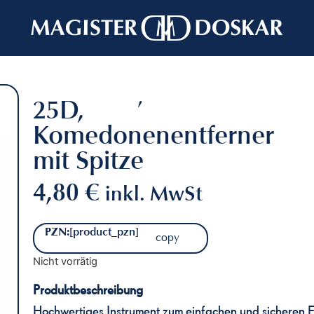
Alltagshelfer
,
Mörser Stahlware
25D,
Komedonenentferner
mit Spitze
4,80
€
inkl. MwSt
PZN:
[product_pzn]
copy
Nicht vorrätig
Produktbeschreibung
Hochwertiges Instrument zum einfachen und sicheren E