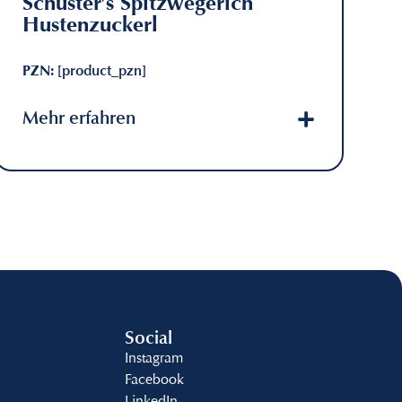
Schuster’s Spitzwegerich
Hustenzuckerl
PZN:
[product_pzn]
Mehr erfahren
Social
Instagram
Facebook