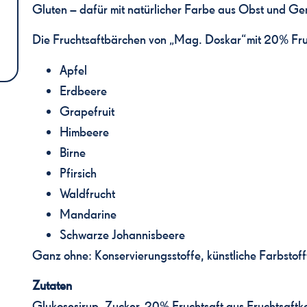
Gluten – dafür mit natürlicher Farbe aus Obst und G
Die Fruchtsaftbärchen von „Mag. Doskar“mit 20% Frucht
Apfel
Erdbeere
Grapefruit
Himbeere
Birne
Pfirsich
Waldfrucht
Mandarine
Schwarze Johannisbeere
Ganz ohne: Konservierungsstoffe, künstliche Farbstofft
Zutaten
Glukosesirup, Zucker, 20% Fruchtsaft aus Fruchtsaftkon