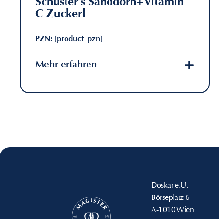
Schuster’s Sanddorn+Vitamin
C Zuckerl
PZN:
[product_pzn]
Mehr erfahren
Doskar e.U.
Börseplatz 6
A-1010 Wien