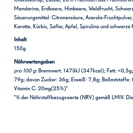
Mandarine, Erdbeere, Himbeere, Waldfrucht, Schwarze
Säuerungsmittel: Citronensäure, Acerola-Fruchtpulver
Karotte, Kürbis, Saflor, Apfel, Spirulina und schwarz
Inhalt
150g
Nährwertangaben
pro 100 g
: Brennwert: 1473kJ (347kcal); Fett: <0,5g;
79g; davon Zucker: 36g; Eiweiß: 7,8g; Ballaststoffe: 
Vitamin C: 20mg(25%)*
*% der Nährstoffbezugswerte (NRV) gemäß LMIV. Die 