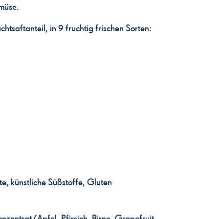
emüse.
saftanteil, in 9 fruchtig frischen Sorten:
e, künstliche Süßstoffe, Gluten
zentrat (Apfel, Pfirsich, Birne, Grapefruit,