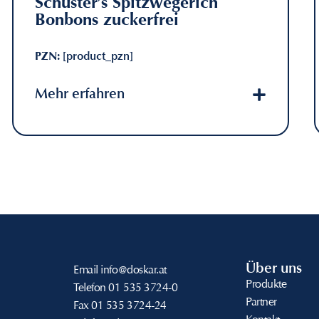
Schuster’s Spitzwegerich
Bonbons zuckerfrei
PZN:
[product_pzn]
Mehr erfahren
Über uns
Email
info@doskar.at
Produkte
Telefon
01 535 3724-0
Partner
Fax
01 535 3724-24