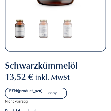
NEM
Schwarzkümmelöl
13,52
€
inkl. MwSt
PZN:
[product_pzn]
copy
Nicht vorrätig