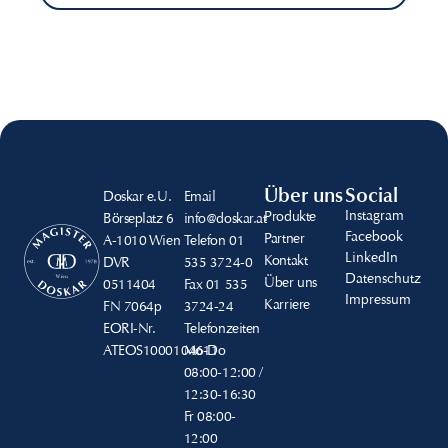
Über uns
Social
Doskar e.U.
Email
Instagram
Produkte
Börseplatz 6
info@doskar.at
Facebook
Partner
A-1010 Wien
Telefon
01
LinkedIn
Kontakt
DVR
535 3724-0
Datenschutz
Über uns
0511404
Fax
01 535
Impressum
Karriere
FN
7064p
3724-24
EORI-Nr.
Telefonzeiten
ATEOS1000104611
Mo-Do
08:00-12:00 /
12:30-16:30
Fr
08:00-
12:00