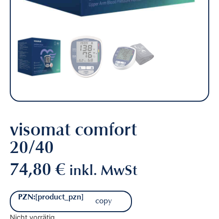
Medizinprodukte
visomat comfort
20/40
74,80
€
inkl. MwSt
PZN:
[product_pzn]
copy
Nicht vorrätig