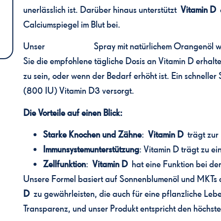
unerlässlich ist. Darüber hinaus unterstützt
Vitamin D
d
Calciumspiegel im Blut bei.
Unser
Vitamin D3
Spray mit natürlichem Orangenöl wur
Sie die empfohlene tägliche Dosis an Vitamin D erhalt
zu sein, oder wenn der Bedarf erhöht ist. Ein schnelle
(800 IU) Vitamin D3 versorgt.
Die Vorteile auf einen Blick:
Starke Knochen und Zähne
:
Vitamin D
trägt zur
Immunsystemunterstützung
: Vitamin D trägt zu e
Zellfunktion
:
Vitamin D
hat eine Funktion bei der
Unsere Formel basiert auf Sonnenblumenöl und MKTs 
D
zu gewährleisten, die auch für eine pflanzliche Lebe
Transparenz, und unser Produkt entspricht den höchst