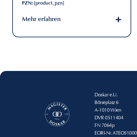
PZN:
[product_pzn]
Mehr erfahren
Doskar e.U.
Börseplatz 6
A-1010 Wien
DVR
0511404
FN
7064p
EORI-Nr.
ATEOS1000