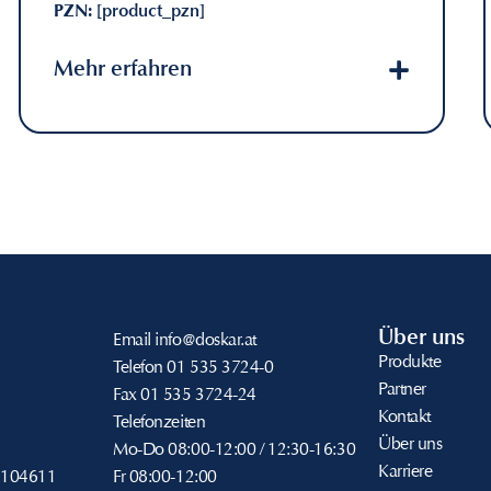
PZN:
[product_pzn]
Mehr erfahren
Über uns
Email
info@doskar.at
Produkte
Telefon
01 535 3724-0
Partner
Fax
01 535 3724-24
Kontakt
Telefonzeiten
Über uns
Mo-Do
08:00-12:00 / 12:30-16:30
Karriere
104611
Fr
08:00-12:00